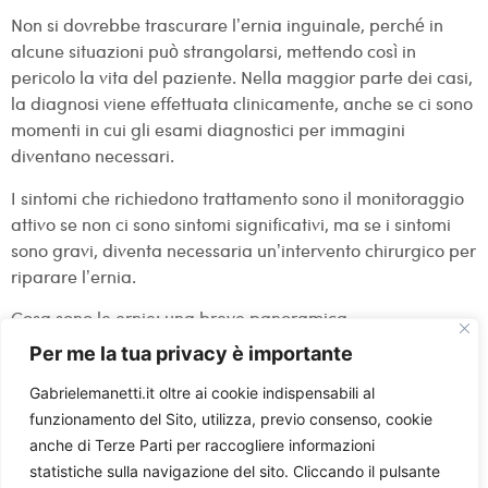
Non si dovrebbe trascurare l’ernia inguinale, perché in
alcune situazioni può strangolarsi, mettendo così in
pericolo la vita del paziente. Nella maggior parte dei casi,
la diagnosi viene effettuata clinicamente, anche se ci sono
momenti in cui gli esami diagnostici per immagini
diventano necessari.
I sintomi che richiedono trattamento sono il monitoraggio
attivo se non ci sono sintomi significativi, ma se i sintomi
sono gravi, diventa necessaria un’intervento chirurgico per
riparare l’ernia.
Cosa sono le ernie: una breve panoramica
Per me la tua privacy è importante
Il termine “
ernia
” si riferisce a un organo protrudente (o
parte di un organo) dalla sua cavità. Qui in questo
Gabrielemanetti.it oltre ai cookie indispensabili al
contesto “viscere” si riferisce in generale agli organi interni.
funzionamento del Sito, utilizza, previo consenso, cookie
anche di Terze Parti per raccogliere informazioni
statistiche sulla navigazione del sito. Cliccando il pulsante